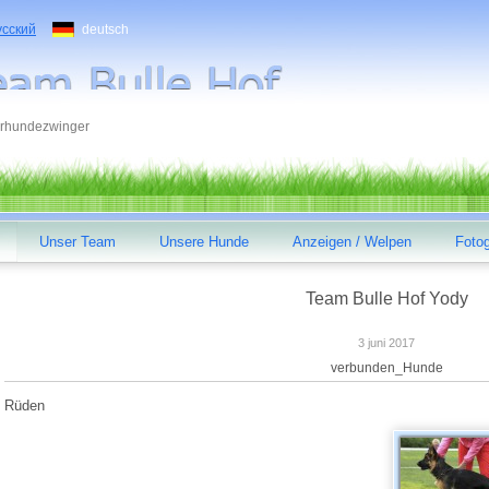
усский
deutsch
rhundezwinger
Unser Team
Unsere Hunde
Anzeigen / Welpen
Fotog
Team Bulle Hof Yody
3 juni 2017
verbunden_Hunde
Rüden