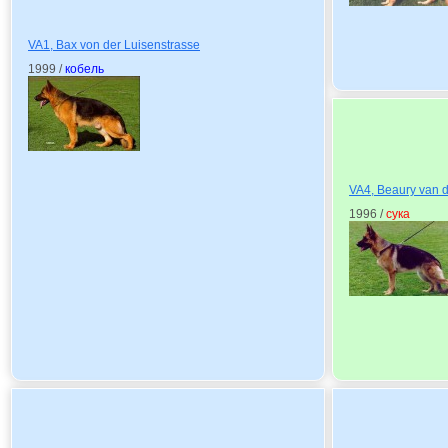
VA1, Bax von der Luisenstrasse
1999 /
кобель
VA4, Beaury van d
1996 /
сука