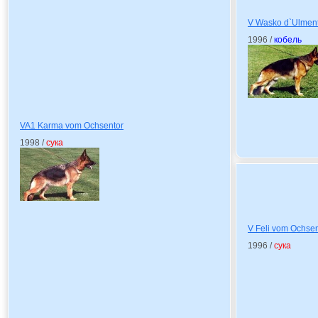
V Wasko d`Ulment
1996 /
кобель
VA1 Karma vom Ochsentor
1998 /
сука
V Feli vom Ochsen
1996 /
сука