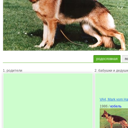
родословная
п
1. родители
2. бабушки и дедуш
VA4, Mark vom H
1986 /
кобель