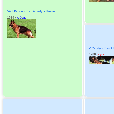
VA 1 Kimon v. Dan Alhedy´s Hoeve
1989 /
кобель
V Candy v. Dan A
1988 /
сука