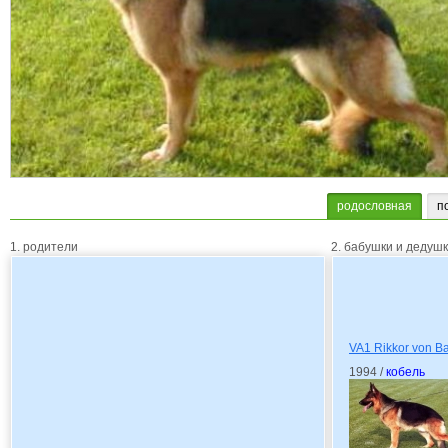
родословная
п
1. родители
2. бабушки и дедуш
VA1 Rikkor von Ba
1994 /
кобель