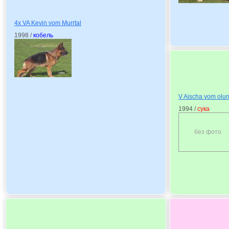
4x VA Kevin vom Murrtal
1998 /
кобель
V Aischa vom olu
1994 /
сука
без фото