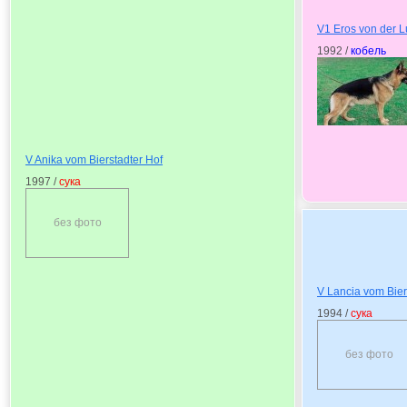
V1 Eros von der L
1992 /
кобель
V Anika vom Bierstadter Hof
1997 /
сука
без фото
V Lancia vom Bier
1994 /
сука
без фото